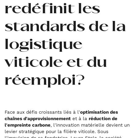
redéfinit les
standards de la
logistique
viticole et du
réemploi
?
Face aux défis croissants liés à l'
optimisation des
chaînes d'approvisionnement
et à la
réduction de
l'empreinte carbone
, l'innovation matérielle devient un
levier stratégique pour la filière viticole. Sous
l'impulsion de sa fondatrice, Laura Stelz, la société