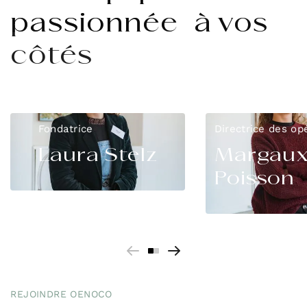
passionnée à vos
côtés
Fondatrice
Directrice des op
Laura Stelz
Margau
Poisson
REJOINDRE OENOCO