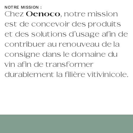
NOTRE MISSION :
C
h
e
z
O
e
n
o
c
o
,
n
o
t
r
e
m
i
s
s
i
o
n
e
s
t
d
e
c
o
n
c
e
v
o
i
r
d
e
s
p
r
o
d
u
i
t
s
e
t
d
e
s
s
o
l
u
t
i
o
n
s
d
’
u
s
a
g
e
a
f
i
n
d
e
c
o
n
t
r
i
b
u
e
r
a
u
r
e
n
o
u
v
e
a
u
d
e
l
a
c
o
n
s
i
g
n
e
d
a
n
s
l
e
d
o
m
a
i
n
e
d
u
v
i
n
a
f
i
n
d
e
t
r
a
n
s
f
o
r
m
e
r
d
u
r
a
b
l
e
m
e
n
t
l
a
f
i
l
i
è
r
e
v
i
t
i
v
i
n
i
c
o
l
e
.