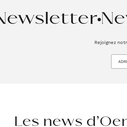
Newsletter
Ne
Rejoignez not
Les news d’Oe