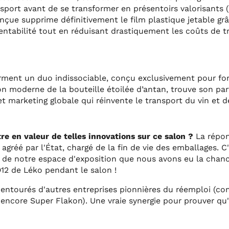
sport avant de se transformer en présentoirs valorisants (
çue supprime définitivement le film plastique jetable grâ
entabilité tout en réduisant drastiquement les coûts de t
rment un duo indissociable, conçu exclusivement pour fo
ion moderne de la bouteille étoilée d’antan, trouve son par
et marketing globale qui réinvente le transport du vin et d
e en valeur de telles innovations sur ce salon ?
La répon
gréé par l'État, chargé de la fin de vie des emballages. C'
 de notre espace d'exposition que nous avons eu la chance
12 de Léko pendant le salon !
, entourés d'autres entreprises pionnières du réemploi (c
ncore Super Flakon). Une vraie synergie pour prouver qu'à 