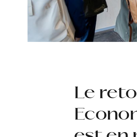
Le reto
Econom
est en